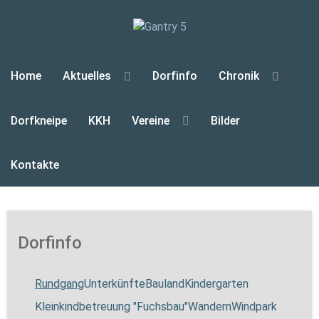
Home
Aktuelles
Dorfinfo
Chronik
Dorfkneipe
KKH
Vereine
Bilder
Kontakte
Dorfinfo
Rundgang
Unterkünfte
Bauland
Kindergarten
Kleinkindbetreuung "Fuchsbau"
Wandern
Windpark