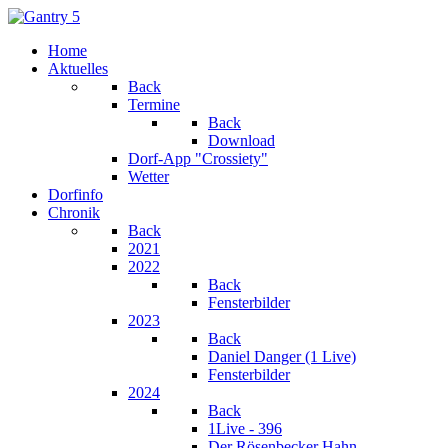
Home
Aktuelles
Back
Termine
Back
Download
Dorf-App "Crossiety"
Wetter
Dorfinfo
Chronik
Back
2021
2022
Back
Fensterbilder
2023
Back
Daniel Danger (1 Live)
Fensterbilder
2024
Back
1Live - 396
Der Rösenbecker Hahn