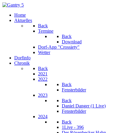
Home
Aktuelles
Back
Termine
Back
Download
Dorf-App "Crossiety"
Wetter
Dorfinfo
Chronik
Back
2021
2022
Back
Fensterbilder
2023
Back
Daniel Danger (1 Live)
Fensterbilder
2024
Back
1Live - 396
Der Rösenbecker Hahn