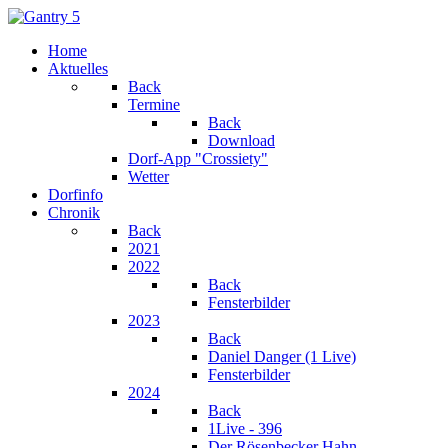
Home
Aktuelles
Back
Termine
Back
Download
Dorf-App "Crossiety"
Wetter
Dorfinfo
Chronik
Back
2021
2022
Back
Fensterbilder
2023
Back
Daniel Danger (1 Live)
Fensterbilder
2024
Back
1Live - 396
Der Rösenbecker Hahn