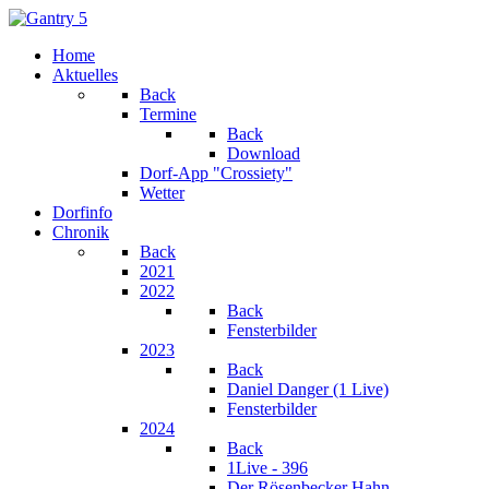
Home
Aktuelles
Back
Termine
Back
Download
Dorf-App "Crossiety"
Wetter
Dorfinfo
Chronik
Back
2021
2022
Back
Fensterbilder
2023
Back
Daniel Danger (1 Live)
Fensterbilder
2024
Back
1Live - 396
Der Rösenbecker Hahn