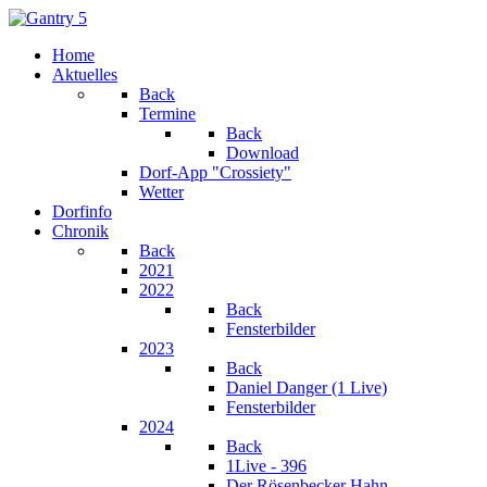
Home
Aktuelles
Back
Termine
Back
Download
Dorf-App "Crossiety"
Wetter
Dorfinfo
Chronik
Back
2021
2022
Back
Fensterbilder
2023
Back
Daniel Danger (1 Live)
Fensterbilder
2024
Back
1Live - 396
Der Rösenbecker Hahn