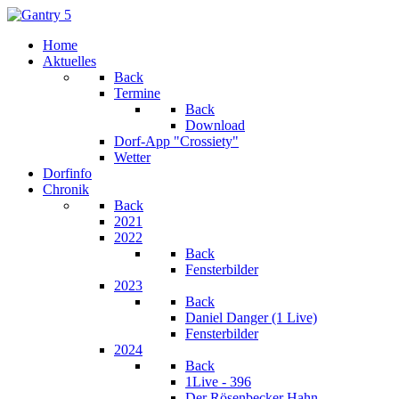
Home
Aktuelles
Back
Termine
Back
Download
Dorf-App "Crossiety"
Wetter
Dorfinfo
Chronik
Back
2021
2022
Back
Fensterbilder
2023
Back
Daniel Danger (1 Live)
Fensterbilder
2024
Back
1Live - 396
Der Rösenbecker Hahn