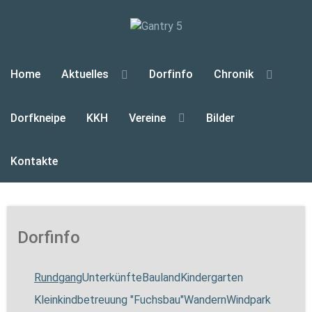
Home
Aktuelles
Dorfinfo
Chronik
Dorfkneipe
KKH
Vereine
Bilder
Kontakte
Dorfinfo
Rundgang
Unterkünfte
Bauland
Kindergarten
Kleinkindbetreuung "Fuchsbau"
Wandern
Windpark