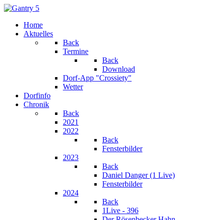
Home
Aktuelles
Back
Termine
Back
Download
Dorf-App "Crossiety"
Wetter
Dorfinfo
Chronik
Back
2021
2022
Back
Fensterbilder
2023
Back
Daniel Danger (1 Live)
Fensterbilder
2024
Back
1Live - 396
Der Rösenbecker Hahn