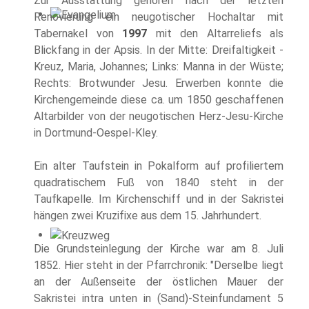
Zur Ausstattung gehören nach der letzten
Renovierung ein neugotischer Hochaltar mit
Tabernakel von
1997
mit den Altarreliefs als
Blickfang in der Apsis. In der Mitte: Dreifaltigkeit -
Kreuz, Maria, Johannes; Links: Manna in der Wüste;
Rechts: Brotwunder Jesu. Erwerben konnte die
Kirchengemeinde diese ca. um 1850 geschaffenen
Altarbilder von der neugotischen Herz-Jesu-Kirche
in Dortmund-Oespel-Kley.
Ein alter Taufstein in Pokalform auf profiliertem
quadratischem Fuß von 1840 steht in der
Taufkapelle. Im Kirchenschiff und in der Sakristei
hängen zwei Kruzifixe aus dem 15. Jahrhundert.
Die Grundsteinlegung der Kirche war am 8. Juli
1852. Hier steht in der Pfarrchronik: "Derselbe liegt
an der Außenseite der östlichen Mauer der
Sakristei intra unten in (Sand)-Steinfundament 5