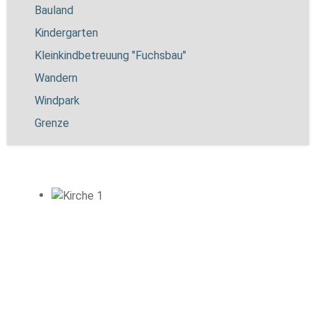
Bauland
Kindergarten
Kleinkindbetreuung "Fuchsbau"
Wandern
Windpark
Grenze