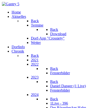
Home
Aktuelles
Back
Termine
Back
Download
Dorf-App "Crossiety"
Wetter
Dorfinfo
Chronik
Back
2021
2022
Back
Fensterbilder
2023
Back
Daniel Danger (1 Live)
Fensterbilder
2024
Back
1Live - 396
Der Rösenbecker Hahn