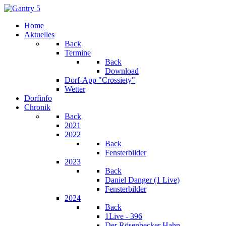
Home
Aktuelles
Back
Termine
Back
Download
Dorf-App "Crossiety"
Wetter
Dorfinfo
Chronik
Back
2021
2022
Back
Fensterbilder
2023
Back
Daniel Danger (1 Live)
Fensterbilder
2024
Back
1Live - 396
Der Rösenbecker Hahn