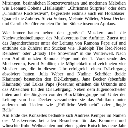
Mitsingen, besinnlichen Konzertvorträgen und modernen Melodien
wie Leonard Cohens „Hallelujah“, „Christmas Surprise“ oder dem
„Christmas Rockfestival“, begeisterte erstmals auch ein Holzbläser-
Quartett die Zuhörer. Silvia Volmer, Melanie Witteler, Alena Decker
und Carolin Schäfer ernteten für ihre Stücke tosenden Applaus.
Wie immer hatten neben den „großen“ Musikern auch die
Nachwuchsabteilungen des Musikvereins ihre Auftritte. Zuerst trat
das Jugendorchester unter der Leitung von Ramona Pape auf und
entführte die Zuhörer mit Stücken wie „Rudolph The Red-Nosed
Reindeer“ oder „Frosty The Snowman“ in die Winterwelt. Nach
dem Auftritt nutzten Ramona Pape und der 1. Vorsitzende des
Musikverein, Bernd Schlüter, die Möglichkeit und zeichneten vier
Musiker aus, die in diesem Jahr erfolgreich einen D-Lehrgang
absolviert hatten. Julia Weber und Nadine Schröder (beide
Klarinette) bestanden den D2-Lehrgang, Jana Becker (ebenfalls
Klarinette) und Lukas Pape (Posaune) erhielten die Urkunde und
das Abzeichen für den D3-Lehrgang. Neben dem Jugendorchester
traten auch die Jüngsten von der Blockflötengruppe auf. Unter der
Leitung von Lea Decker verzauberten sie das Publikum unter
anderem mit Liedern wie „Fröhliche Weihnacht“ oder „Jingle
Bells“.
Am Ende des Konzertes bedankte sich Andreas Kemper im Namen
des Musikvereins bei allen Besuchern für das Kommen und
wünschte frohe Weihnachten und einen guten Rutsch ins neue Jahr