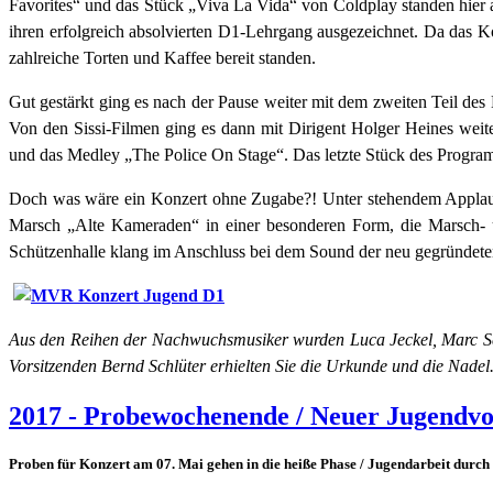
Favorites“ und das Stück „Viva La Vida“ von Coldplay standen hie
ihren erfolgreich absolvierten D1-Lehrgang ausgezeichnet. Da das Ko
zahlreiche Torten und Kaffee bereit standen.
Gut gestärkt ging es nach der Pause weiter mit dem zweiten Teil de
Von den Sissi-Filmen ging es dann mit Dirigent Holger Heines weit
und das Medley „The Police On Stage“. Das letzte Stück des Progra
Doch was wäre ein Konzert ohne Zugabe?! Unter stehendem Applaus 
Marsch „Alte Kameraden“ in einer besonderen Form, die Marsch- u
Schützenhalle klang im Anschluss bei dem Sound der neu gegründete
Aus den Reihen der Nachwuchsmusiker wurden Luca Jeckel, Marc Sch
Vorsitzenden Bernd Schlüter erhielten Sie die Urkunde und die Nadel
2017 - Probewochenende / Neuer Jugendvo
Proben für Konzert am 07. Mai gehen in die heiße Phase / Jugendarbeit durch