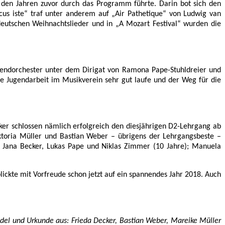
den Jahren zuvor durch das Programm führte. Darin bot sich den
us iste“ traf unter anderem auf „Air Pathetique“ von Ludwig van
eutschen Weihnachtslieder und in „A Mozart Festival“ wurden die
gendorchester unter dem Dirigat von Ramona Pape-Stuhldreier und
ie Jugendarbeit im Musikverein sehr gut laufe und der Weg für die
ker schlossen nämlich erfolgreich den diesjährigen D2-Lehrgang ab
iktoria Müller und Bastian Weber – übrigens der Lehrgangsbeste –
g, Jana Becker, Lukas Pape und Niklas Zimmer (10 Jahre); Manuela
lickte mit Vorfreude schon jetzt auf ein spannendes Jahr 2018. Auch
Nadel und Urkunde aus: Frieda Decker, Bastian Weber, Mareike Müller