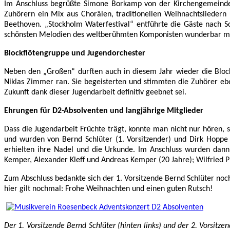
Im Anschluss begrüßte Simone Borkamp von der Kirchengemeinde 
Zuhörern ein Mix aus Chorälen, traditionellen Weihnachtslieder
Beethoven. „Stockholm Waterfestival“ entführte die Gäste nach 
schönsten Melodien des weltberühmten Komponisten wunderbar mi
Blockflötengruppe und Jugendorchester
Neben den „Großen“ durften auch in diesem Jahr wieder die Bloc
Niklas Zimmer ran. Sie begeisterten und stimmten die Zuhörer ebe
Zukunft dank dieser Jugendarbeit definitiv geebnet sei.
Ehrungen für D2-Absolventen und langjährige Mitglieder
Dass die Jugendarbeit Früchte trägt, konnte man nicht nur hören,
und wurden von Bernd Schlüter (1. Vorsitzender) und Dirk Hoppe 
erhielten ihre Nadel und die Urkunde. Im Anschluss wurden dann 
Kemper, Alexander Kleff und Andreas Kemper (20 Jahre); Wilfried Pic
Zum Abschluss bedankte sich der 1. Vorsitzende Bernd Schlüter noch
hier gilt nochmal: Frohe Weihnachten und einen guten Rutsch!
Der 1. Vorsitzende Bernd Schlüter (hinten links) und der 2. Vorsit