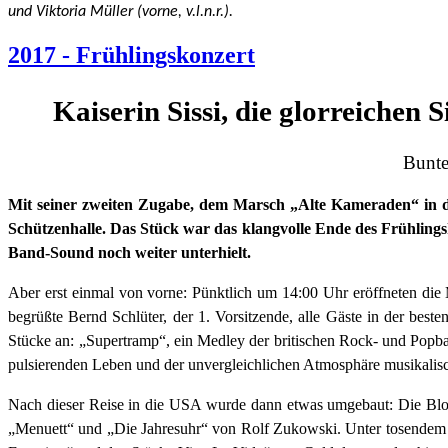
und Viktoria Müller (vorne, v.l.n.r.).
2017 - Frühlingskonzert
Kaiserin Sissi, die glorreiche
Bunte
Mit seiner zweiten Zugabe, dem Marsch „Alte Kameraden“ in d
Schützenhalle. Das Stück war das klangvolle Ende des Frühlings
Band-Sound noch weiter unterhielt.
Aber erst einmal von vorne: Pünktlich um 14:00 Uhr eröffneten di
begrüßte Bernd Schlüter, der 1. Vorsitzende, alle Gäste in der bes
Stücke an: „Supertramp“, ein Medley der britischen Rock- und Popb
pulsierenden Leben und der unvergleichlichen Atmosphäre musikalisc
Nach dieser Reise in die USA wurde dann etwas umgebaut: Die Bloc
„Menuett“ und „Die Jahresuhr“ von Rolf Zukowski. Unter tosendem 