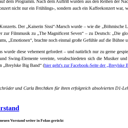
r auf dem Programm. Nach dem Auftritt wurden aus den Reihen der Na
nzert nicht nur ein Frühlings-, sondern auch ein Kaffeekonzert war, w
s Konzerts. Der „Kaiserin Sissi“-Marsch wurde – wie die „Böhmische 
er zur Filmmusik zu „The Magnificent Seven“ – zu Deutsch: „Die glor
mms, „Emotionen“, brachte noch einmal große Gefühle auf die Bühne u
wurde diese vehement gefordert – und natürlich nur zu gerne gespi
nd Swing-Elemente vereinte, verabschiedeten sich die Musiker und 
n „Breylske Big Band“ (
hier geht's zur Facebook-Seite der „Breylske
röder und Carla Brechtken für ihren erfolgreich absolvierten D1-L
.
rstand
 neuen Vorstand weiter in Fokus gerückt