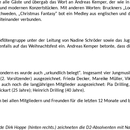
alle Gäste und übergab das Wort an Andreas Kemper, der wie in 
n und modernen Konzertstücken. Mit anderen Worten: Bruckners „Loc
Schweden, „Christmas Fantasy“ bot ein Medley aus englischen und d
teinander verbunden.
kflötengruppe unter der Leitung von Nadine Schröder sowie das Ju
nfalls auf das Weihnachtsfest ein. Andreas Kemper betonte, dass d
 sondern es wurde auch „urkundlich belegt“. Insgesamt vier Jungmusi
(2. Vorsitzender) ausgezeichnet. Frieda Decker, Mareike Müller, V
auch noch die langjährigen Mitglieder ausgezeichnet: Pia Drillin
kart (25 Jahre); Heinrich Drilling (40 Jahre).
 bei allen Mitgliedern und Freunden für die letzten 12 Monate und b
zende Dirk Hoppe (hinten rechts.) zeichneten die D2-Absolventen mit 