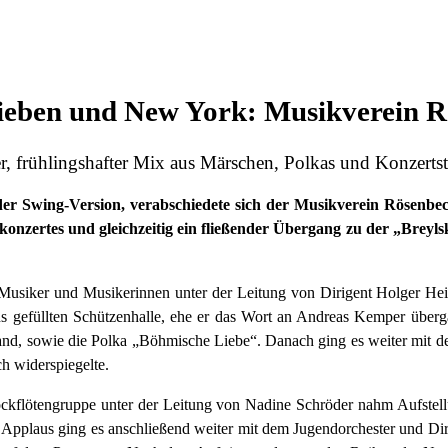
n Sieben und New York: Musikverein R
r, frühlingshafter Mix aus Märschen, Polkas und Konzerts
er Swing-Version, verabschiedete sich der Musikverein Rösenb
konzertes und gleichzeitig ein fließender Übergang zu der „Breyls
e Musiker und Musikerinnen unter der Leitung von Dirigent Holger H
tens gefüllten Schützenhalle, ehe er das Wort an Andreas Kemper über
and, sowie die Polka „Böhmische Liebe“. Danach ging es weiter mit d
h widerspiegelte.
kflötengruppe unter der Leitung von Nadine Schröder nahm Aufstellu
Applaus ging es anschließend weiter mit dem Jugendorchester und Di