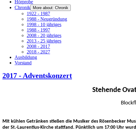
Hörprobe
Chronik
More about: Chronik
1922 - 1987
1988 - Neugründung
1998 - 10 jähriges
1988 - 1997
2008 - 20 jähriges
2013 - 25 jähriges
2008 - 2017
2018 - 2027
Ausbildung
Vorstand
2017 - Adventskonzert
Stehende Ovat
Blockf
Mit kühlen Getränken stießen die Musiker des Rösenbecker Musi
der St.-Laurentius-Kirche stattfand. Pünktlich um 17:00 Uhr wur