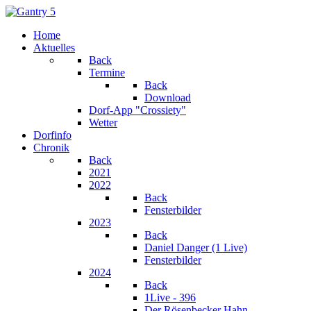
Home
Aktuelles
Back
Termine
Back
Download
Dorf-App "Crossiety"
Wetter
Dorfinfo
Chronik
Back
2021
2022
Back
Fensterbilder
2023
Back
Daniel Danger (1 Live)
Fensterbilder
2024
Back
1Live - 396
Der Rösenbecker Hahn