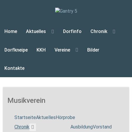
Home
Aktuelles
Dorfinfo
Chronik
Dorfkneipe
KKH
Vereine
Bilder
Kontakte
Musikverein
Startseite
Aktuelles
Hörprobe
More about: Chronik
Ausbildung
Vorstand
Chronik