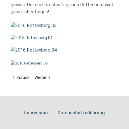
gewiss: Der nächste Ausflug nach Rettenberg wird
ganz sicher folgen!
Vorheriger Beitrag: 2016 - Winterfeier
Nächster Beitrag: 2016 - Generalversammlung
Zurück
Weiter
Impressum
Datenschutzerklärung