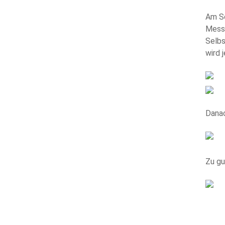
Am So
Messe
Selbs
wird 
Danac
Zu gu