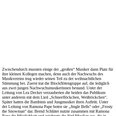
Zwischendurch mussten einige der „großen“ Musiker dann Platz für
ihre kleinen Kollegen machen, denn auch der Nachwuchs des
Musikvereins trug wieder seinen Teil zu der weihnachtlichen
Stimmung bei. Zuerst trat die Blockflötengruppe auf, die lediglich
aus zwei jungen Nachwuchsmusikerinnen bestand. Unter der
Leitung von Lea Decker verzauberten die beiden das Publikum
unter anderem mit dem Lied „Schneeflöckchen, Weißröckchen“.
Später hatten die Bambinis und Jungmusiker ihren Auftritt. Unter
der Leitung von Ramona Pape boten sie „Jingle Bells“ oder „Frosty
the Snowman“ dar. Bernd Schlüter nutzte zusammen mit Ramona
Pape die Möglichkeit und zeichnete die fünf Musiker aus, die in