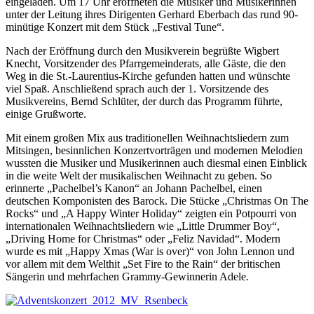
eingeladen. Um 17 Uhr eröffneten die Musiker und Musikerinnen
unter der Leitung ihres Dirigenten Gerhard Eberbach das rund 90-
minütige Konzert mit dem Stück „Festival Tune“.
Nach der Eröffnung durch den Musikverein begrüßte Wigbert
Knecht, Vorsitzender des Pfarrgemeinderats, alle Gäste, die den
Weg in die St.-Laurentius-Kirche gefunden hatten und wünschte
viel Spaß. Anschließend sprach auch der 1. Vorsitzende des
Musikvereins, Bernd Schlüter, der durch das Programm führte,
einige Grußworte.
Mit einem großen Mix aus traditionellen Weihnachtsliedern zum
Mitsingen, besinnlichen Konzertvorträgen und modernen Melodien
wussten die Musiker und Musikerinnen auch diesmal einen Einblick
in die weite Welt der musikalischen Weihnacht zu geben. So
erinnerte „Pachelbel’s Kanon“ an Johann Pachelbel, einen
deutschen Komponisten des Barock. Die Stücke „Christmas On The
Rocks“ und „A Happy Winter Holiday“ zeigten ein Potpourri von
internationalen Weihnachtsliedern wie „Little Drummer Boy“,
„Driving Home for Christmas“ oder „Feliz Navidad“. Modern
wurde es mit „Happy Xmas (War is over)“ von John Lennon und
vor allem mit dem Welthit „Set Fire to the Rain“ der britischen
Sängerin und mehrfachen Grammy-Gewinnerin Adele.