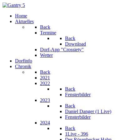
Home
Aktuelles
Back
Termine
Back
Download
Dorf-App "Crossiety"
Wetter
Dorfinfo
Chronik
Back
2021
2022
Back
Fensterbilder
2023
Back
Daniel Danger (1 Live)
Fensterbilder
2024
Back
1Live - 396
Der Rösenbecker Hahn