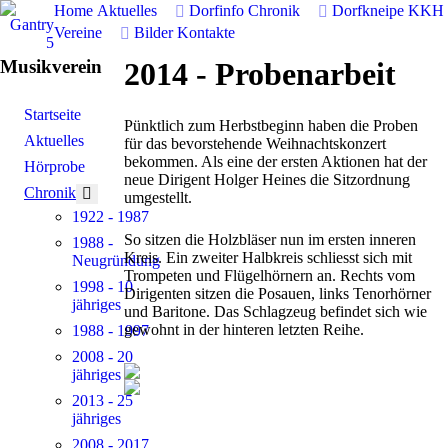
Home
Aktuelles
Dorfinfo
Chronik
Dorfkneipe
KKH
Vereine
Bilder
Kontakte
Musikverein
2014 - Probenarbeit
Startseite
Pünktlich zum Herbstbeginn haben die Proben
Aktuelles
für das bevorstehende Weihnachtskonzert
bekommen. Als eine der ersten Aktionen hat der
Hörprobe
neue Dirigent Holger Heines die Sitzordnung
Chronik
More about: Chronik
umgestellt.
1922 - 1987
So sitzen die Holzbläser nun im ersten inneren
1988 -
Kreis. Ein zweiter Halbkreis schliesst sich mit
Neugründung
Trompeten und Flügelhörnern an. Rechts vom
1998 - 10
Dirigenten sitzen die Posauen, links Tenorhörner
jähriges
und Baritone. Das Schlagzeug befindet sich wie
gewohnt in der hinteren letzten Reihe.
1988 - 1997
2008 - 20
jähriges
2013 - 25
jähriges
2008 - 2017