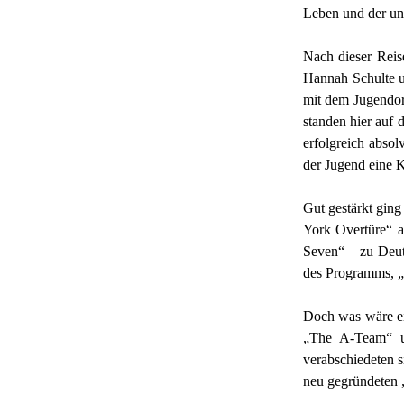
Leben und der un
Nach dieser Reis
Hannah Schulte u
mit dem Jugendor
standen hier auf
erfolgreich abso
der Jugend eine K
Gut gestärkt gin
York Overtüre“ a
Seven“ – zu Deut
des Programms, „
Doch was wäre ei
„The A-Team“ u
verabschiedeten 
neu gegründeten 