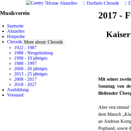
Home
Aktuelles
Dorfinfo
Chronik
D
Musikverein
2017 - 
Startseite
Aktuelles
Kaiser
Hörprobe
Chronik
More about: Chronik
1922 - 1987
1988 - Neugründung
1998 - 10 jähriges
1988 - 1997
2008 - 20 jähriges
2013 - 25 jähriges
Mit seiner zwei
2008 - 2017
2018 - 2027
Sonntag von de
Ausbildung
fließender Über
Vorstand
Aber erst einmal
dem Marsch „Klar 
an Andreas Kempe
Popband, sowie d