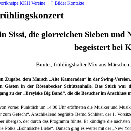
orfkneipe
KKH
Vereine
Bilder
Kontakte
Frühlingskonzert
in Sissi, die glorreichen Sieben un
begeistert bei 
Bunter, frühlingshafter Mix aus Märschen
ten Zugabe, dem Marsch „Alte Kameraden“ in der Swing-Version,
n Gästen in der Rösenbecker Schützenhalle. Das Stück war das
gang zu der „Breylske Big Band“, die die Besucher im Anschluss m
 von vorne: Pünktlich um 14:00 Uhr eröffneten die Musiker und Musik
zum Gefecht“. Anschließend begrüßte Bernd Schlüter, der 1. Vorsitzend
r übergab, der durch das Programm führte. Er kündigte die nächsten 
ie Polka „Böhmische Liebe“. Danach ging es weiter mit der „New York