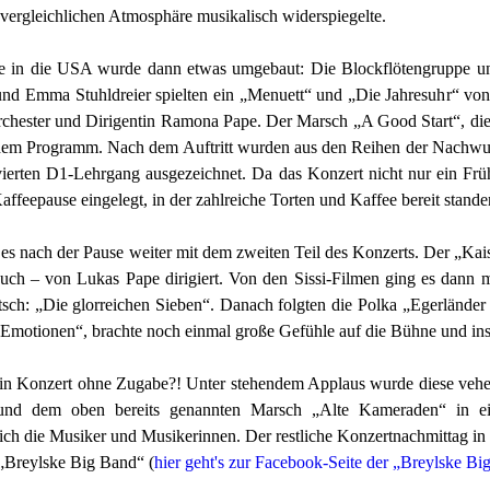
vergleichlichen Atmosphäre musikalisch widerspiegelte.
e in die USA wurde dann etwas umgebaut: Die Blockflötengruppe unt
nd Emma Stuhldreier spielten ein „Menuett“ und „Die Jahresuhr“ von
chester und Dirigentin Ramona Pape. Der Marsch „A Good Start“, die
 dem Programm. Nach dem Auftritt wurden aus den Reihen der Nachwuc
lvierten D1-Lehrgang ausgezeichnet. Da das Konzert nicht nur ein Frü
affeepause eingelegt, in der zahlreiche Torten und Kaffee bereit stande
g es nach der Pause weiter mit dem zweiten Teil des Konzerts. Der „K
uch – von Lukas Pape dirigiert. Von den Sissi-Filmen ging es dann 
sch: „Die glorreichen Sieben“. Danach folgten die Polka „Egerländer
Emotionen“, brachte noch einmal große Gefühle auf die Bühne und in
n Konzert ohne Zugabe?! Unter stehendem Applaus wurde diese vehemen
nd dem oben bereits genannten Marsch „Alte Kameraden“ in ein
sich die Musiker und Musikerinnen. Der restliche Konzertnachmittag i
„Breylske Big Band“ (
hier geht's zur Facebook-Seite der „Breylske B