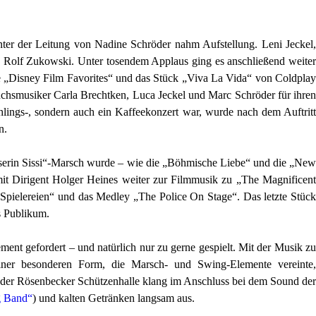
er der Leitung von Nadine Schröder nahm Aufstellung. Leni Jeckel,
 Rolf Zukowski. Unter tosendem Applaus ging es anschließend weiter
 „Disney Film Favorites“ und das Stück „Viva La Vida“ von Coldplay
hsmusiker Carla Brechtken, Luca Jeckel und Marc Schröder für ihren
hlings-, sondern auch ein Kaffeekonzert war, wurde nach dem Auftritt
n.
aiserin Sissi“-Marsch wurde – wie die „Böhmische Liebe“ und die „New
mit Dirigent Holger Heines weiter zur Filmmusik zu „The Magnificent
 Spielereien“ und das Medley „The Police On Stage“. Das letzte Stück
s Publikum.
t gefordert – und natürlich nur zu gerne gespielt. Mit der Musik zu
er besonderen Form, die Marsch- und Swing-Elemente vereinte,
n der Rösenbecker Schützenhalle klang im Anschluss bei dem Sound der
ig Band“
) und kalten Getränken langsam aus.