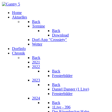
Home
Aktuelles
Back
Termine
Back
Download
Dorf-App "Crossiety"
Wetter
Dorfinfo
Chronik
Back
2021
2022
Back
Fensterbilder
2023
Back
Daniel Danger (1 Live)
Fensterbilder
2024
Back
1Live - 396
Der Rösenbecker Hahn