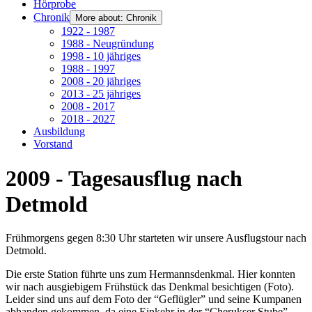
Hörprobe
Chronik
More about: Chronik
1922 - 1987
1988 - Neugründung
1998 - 10 jähriges
1988 - 1997
2008 - 20 jähriges
2013 - 25 jähriges
2008 - 2017
2018 - 2027
Ausbildung
Vorstand
2009 - Tagesausflug nach
Detmold
Frühmorgens gegen 8:30 Uhr starteten wir unsere Ausflugstour nach
Detmold.
Die erste Station führte uns zum Hermannsdenkmal. Hier konnten
wir nach ausgiebigem Frühstück das Denkmal besichtigen (Foto).
Leider sind uns auf dem Foto der “Geflügler” und seine Kumpanen
abhanden gekommen, da eine Einkehr in der “Cherukser Stube”