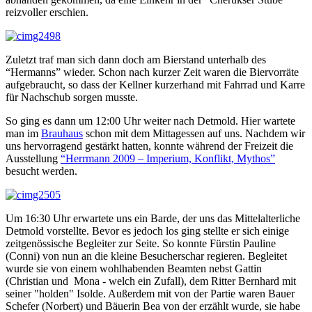
reizvoller erschien.
Zuletzt traf man sich dann doch am Bierstand unterhalb des
“Hermanns” wieder. Schon nach kurzer Zeit waren die Biervorräte
aufgebraucht, so dass der Kellner kurzerhand mit Fahrrad und Karre
für Nachschub sorgen musste.
So ging es dann um 12:00 Uhr weiter nach Detmold. Hier wartete
man im
Brauhaus
schon mit dem Mittagessen auf uns. Nachdem wir
uns hervorragend gestärkt hatten, konnte während der Freizeit die
Ausstellung
“Herrmann 2009 – Imperium, Konflikt, Mythos”
besucht werden.
Um 16:30 Uhr erwartete uns ein Barde, der uns das Mittelalterliche
Detmold vorstellte. Bevor es jedoch los ging stellte er sich einige
zeitgenössische Begleiter zur Seite. So konnte Fürstin Pauline
(Conni) von nun an die kleine Besucherschar regieren. Begleitet
wurde sie von einem wohlhabenden Beamten nebst Gattin
(Christian und Mona - welch ein Zufall), dem Ritter Bernhard mit
seiner "holden" Isolde. Außerdem mit von der Partie waren Bauer
Schefer (Norbert) und Bäuerin Bea von der erzählt wurde, sie habe