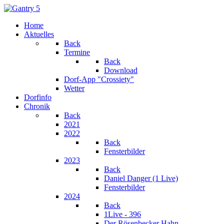
Home
Aktuelles
Back
Termine
Back
Download
Dorf-App "Crossiety"
Wetter
Dorfinfo
Chronik
Back
2021
2022
Back
Fensterbilder
2023
Back
Daniel Danger (1 Live)
Fensterbilder
2024
Back
1Live - 396
Der Rösenbecker Hahn