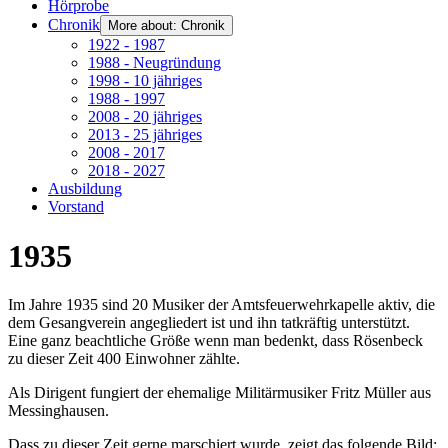
Hörprobe
Chronik
More about: Chronik
1922 - 1987
1988 - Neugründung
1998 - 10 jähriges
1988 - 1997
2008 - 20 jähriges
2013 - 25 jähriges
2008 - 2017
2018 - 2027
Ausbildung
Vorstand
1935
Im Jahre 1935 sind 20 Musiker der Amtsfeuerwehrkapelle aktiv, die
dem Gesangverein angegliedert ist und ihn tatkräftig unterstützt.
Eine ganz beachtliche Größe wenn man bedenkt, dass Rösenbeck
zu dieser Zeit 400 Einwohner zählte.
Als Dirigent fungiert der ehemalige Militärmusiker Fritz Müller aus
Messinghausen.
Dass zu dieser Zeit gerne marschiert wurde, zeigt das folgende Bild: