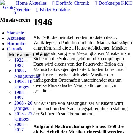
Home
Aktuelles
Dorfinfo
Chronik
Dorfkneipe
KKH
Vereine
Bilder
Kontakte
Musikverein
1946
Startseite
Als 1946 die heimkehrenden Soldaten des 2.
Aktuelles
Weltkrieges in Paderborn mit den Mannschaftszügen
Hörprobe
eintreffen, sind die zu Hause gebliebenen Musiker
Chronik
mit Unterstützung von Messinghauser Musikern zur
More about: Chronik
Stelle um die Soldaten gebührend zu empfangen.
1922 -
Dazu wird eigens von der Feuerwehr Brilon ein
1987
Mannschaftswagen gechartert. In den Jahren nach
1988 -
dem Krieg tauschen sich viele Musiker der
Neugründung
umliegenden Ortschaften untereinander aus um
1998 - 10
diverse Musikalische Veranstaltungen mit zu
jähriges
gestalten.
1988 -
1997
2008 - 20
Mit Aushilfe von Messinghauser Musikern wird
jähriges
dann auch in den Nachkriegsjahren die Gestaltung
2013 - 25
der Schützenfeste übernommen.
jähriges
2008 -
Aufgrund Nachwuchsmangels muss 1950 die
2017
aktive Arbeit der Musiker eingestellt werden.